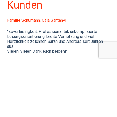
Kunden
Familie Schumann, Cala Santanyí
Ra
“Zuverlässigkeit, Professionalität, unkomplizierte
“I
Lösungsorientierung, breite Vernetzung und viel
Pr
Herzlichkeit zeichnen Sarah und Andreas seit Jahren
Pr
aus.
Fo
Vielen, vielen Dank euch beiden!"
me
ANDREAS WITZEL